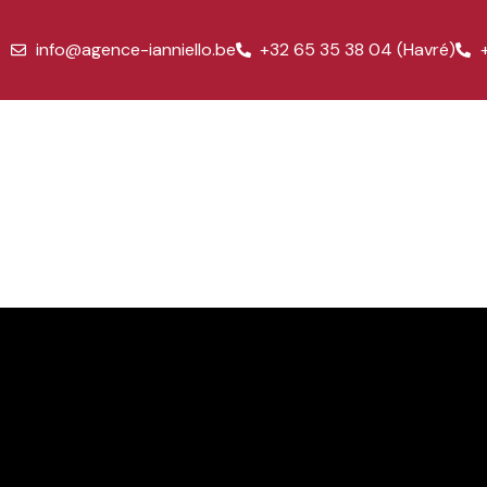
info@agence-ianniello.be
+32 65 35 38 04 (Havré)