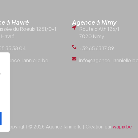
e à Havré
Agence à Nimy
ssée du Roeulx 1251/0-1
Route d Ath 126/1
 Havré
7020 Nimy
65 35 38 04
+32 65 63 17 09
@agence-ianniello.be
info@agence-ianniello.b
e
Copyright © 2026 Agence Ianniello | Création par
wapix.be